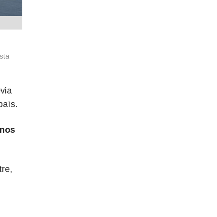
sta
via
país.
 nos
re,