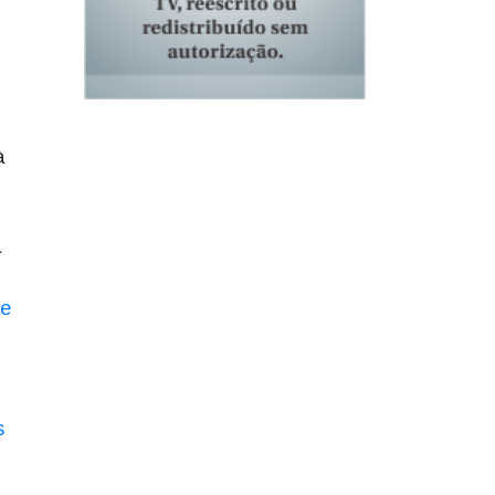
à
á
de
s