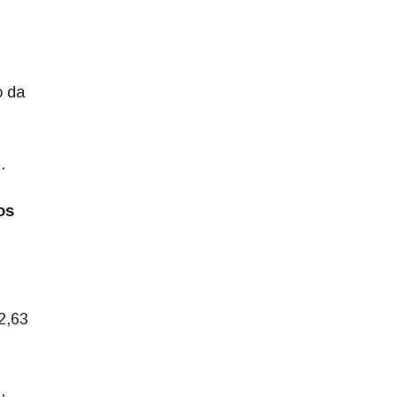
o da
.
os
2,63
,