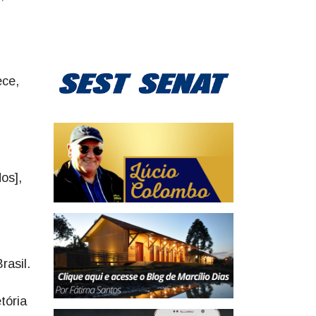
ece,
os],
rasil.
tória