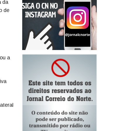
a da
o de
gou a
iva
ateral