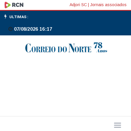
Brasil
Adjori SC
|
Jornais associados
e
ULTIMAS :
Índia
07/08/2026 16:17
firmam
acordo
sobre
minerais
críticos
e
terras