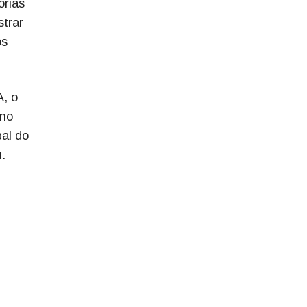
órias
trar
os
A, o
 no
bal do
.