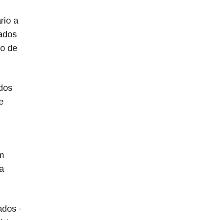
rio a
iados
co de
dos
e
em
a
ados -