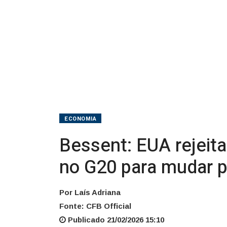
à
aliados
no
G20
para
mudar
ECONOMIA
políticas
Bessent: EUA rejeita
no G20 para mudar p
Por Laís Adriana
Fonte: CFB Official
Publicado 21/02/2026 15:10