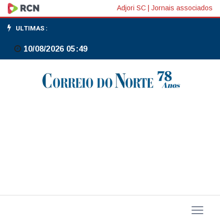
Para
Adjori SC
|
Jornais associados
Fiesp,
ULTIMAS :
decisão
10/08/2026 05:49
sobre
tarifaço
favorece
exportadores,
mas
exige
cautela