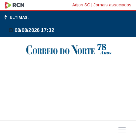
Brasil
Adjori SC
|
Jornais associados
e
ULTIMAS :
Índia
08/08/2026 17:32
avançam
em
cooperação
agrícola,
diz
Ministério
da