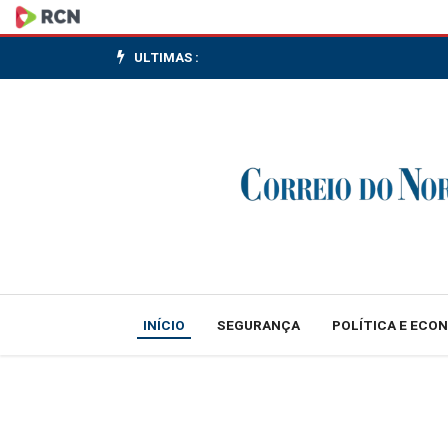
Trump
diz
ULTIMAS :
que
substituirá
acordos
comerciais
afetados
por
INÍCIO
SEGURANÇA
POLÍTICA E ECO
decisão
de