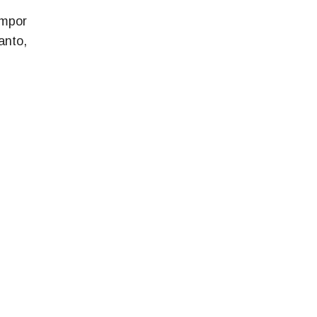
impor
anto,