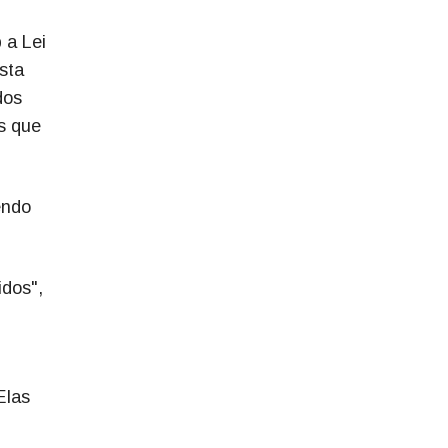
 a Lei
sta
dos
s que
endo
dos",
Elas