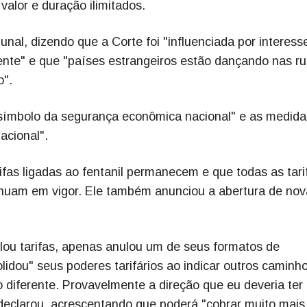
valor e duração ilimitados.
unal, dizendo que a Corte foi "influenciada por interess
iente" e que "países estrangeiros estão dançando nas r
o".
 símbolo da segurança econômica nacional" e as medida
acional".
fas ligadas ao fentanil permanecem e que todas as tari
inuam em vigor. Ele também anunciou a abertura de nov
lou tarifas, apenas anulou um de seus formatos de
idou" seus poderes tarifários ao indicar outros caminh
 diferente. Provavelmente a direção que eu deveria ter 
 declarou, acrescentando que poderá "cobrar muito mais