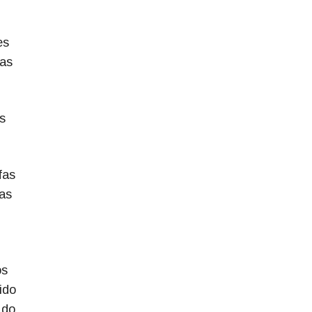
es
uas
s
fas
as
os
ido
 do