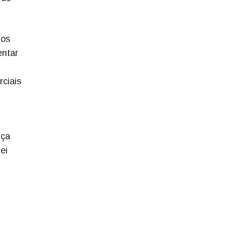
tos
entar
rciais
nça
ei