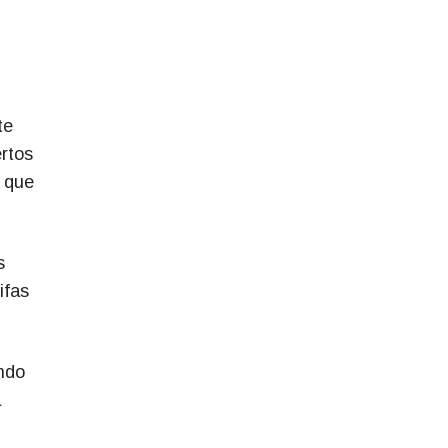
te
rtos
 que
s
ifas
ando
a