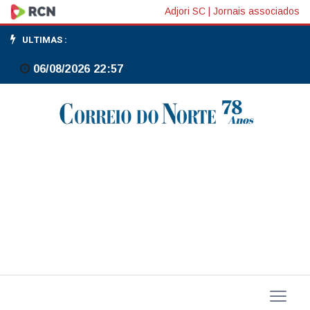
Previdência
Adjori SC
|
Jornais associados
e
ULTIMAS :
BNDES
06/08/2026 22:57
querem
incluir
ESG
na
gestão
de
fundos