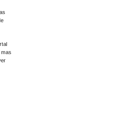
sas
de
rtal
, mas
ver