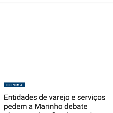
sobre
fim
da
escala
6x1
ECONOMIA
Entidades de varejo e serviços
pedem a Marinho debate