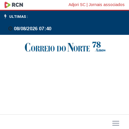
Entidades
Adjori SC
|
Jornais associados
de
ULTIMAS :
varejo
08/08/2026 07:40
e
serviços
pedem
a
Marinho
debate
técnico