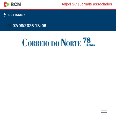
Relatório
Adjori SC
|
Jornais associados
sobre
ULTIMAS :
aplicativos
07/08/2026 18:06
é
equilibrado
e
tem
chance
de
ser