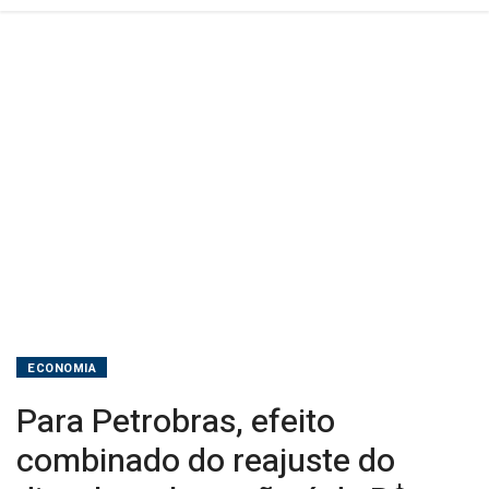
é
de
R$
0,70
por
litro
ECONOMIA
Para Petrobras, efeito
combinado do reajuste do