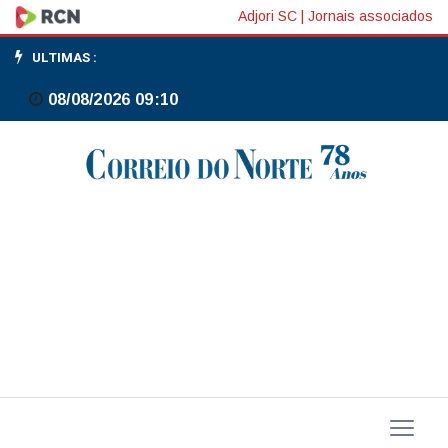
Para
Adjori SC
|
Jornais associados
Petrobras,
ULTIMAS :
efeito
08/08/2026 09:10
combinado
do
reajuste
do
diesel
e
subvenção