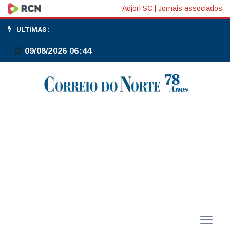
BC
Adjori SC
|
Jornais associados
define
ULTIMAS :
comissão
09/08/2026 06:44
para
inquérito
sobre
liquidação
da
Reag