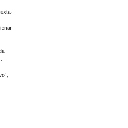
sexta-
ionar
da
.
vo",