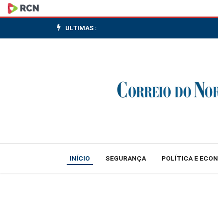
Para
secretário
ULTIMAS :
da
Fazenda,
impactos
de
alta
do
INÍCIO
SEGURANÇA
POLÍTICA E ECO
petróleo
podem