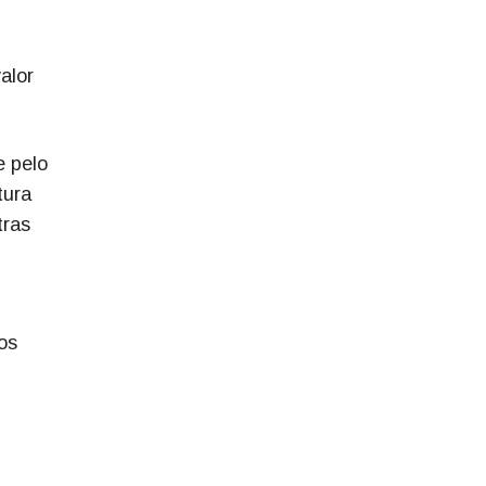
alor
e pelo
tura
tras
os