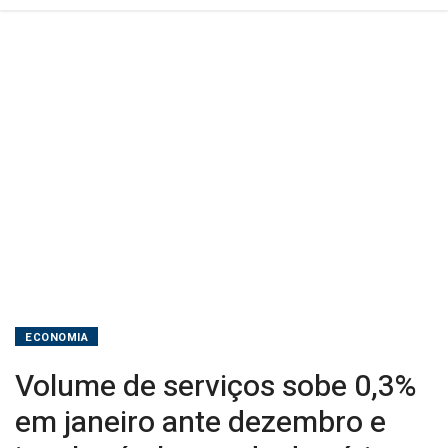
iguala
nível
recorde
da
série,
diz
IBGE
ECONOMIA
Volume de serviços sobe 0,3%
em janeiro ante dezembro e