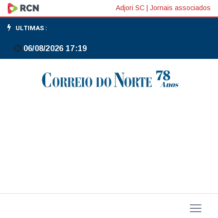
Volume
Adjori SC
|
Jornais associados
de
ULTIMAS :
serviços
06/08/2026 17:19
sobe
0,3%
em
janeiro
ante
dezembro
e