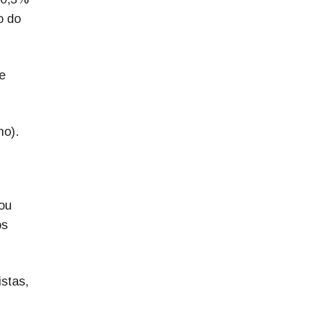
o do
e
no).
çou
os
stas,