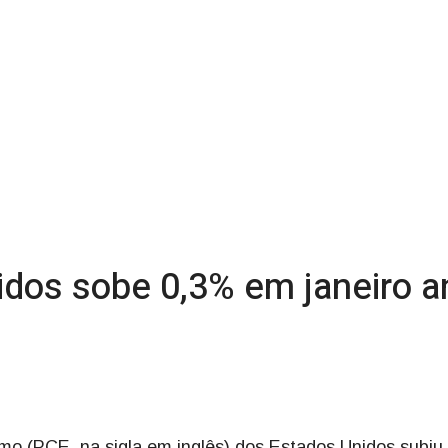
dos sobe 0,3% em janeiro 
mo (PCE, na sigla em inglês) dos Estados Unidos subiu