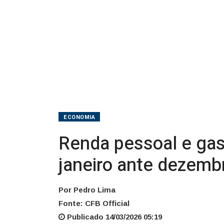
em
janeiro
ante
dezembro
ECONOMIA
Renda pessoal e ga
janeiro ante dezemb
Por Pedro Lima
Fonte: CFB Official
Publicado 14/03/2026 05:19