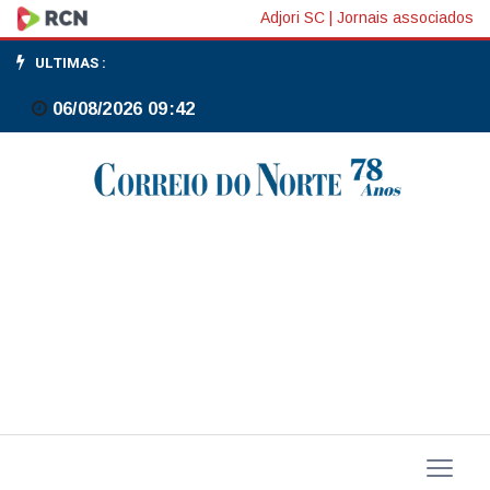
Após
Adjori SC
|
Jornais associados
abrir
ULTIMAS :
investigação
06/08/2026 09:42
contra
Brasil,
EUA
querem
concluir
apurações
comerciais