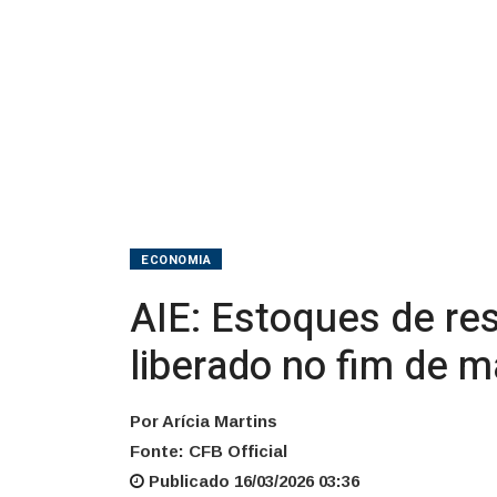
serão
liberado
no
fim
de
março
ECONOMIA
AIE: Estoques de re
liberado no fim de m
Por Arícia Martins
Fonte: CFB Official
Publicado 16/03/2026 03:36