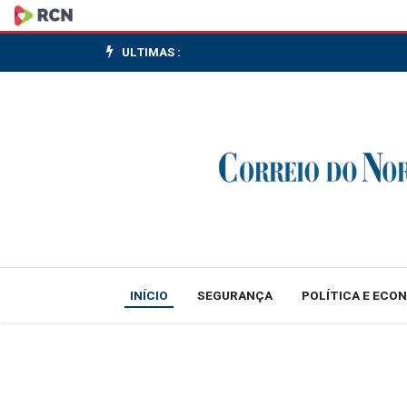
AIE:
Estoques
ULTIMAS :
de
reservas
de
petróleo
de
Europa
INÍCIO
SEGURANÇA
POLÍTICA E ECO
e
Américas