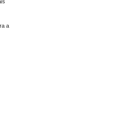
is
.
ra a