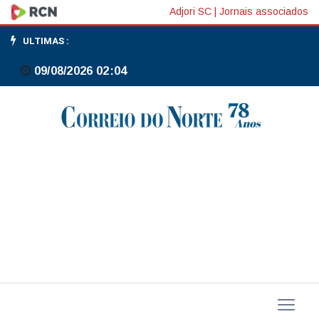
Alckmin:
Adjori SC
|
Jornais associados
eu
ULTIMAS :
não
09/08/2026 02:04
vejo
impacto
da
guerra
na
trajetória
da