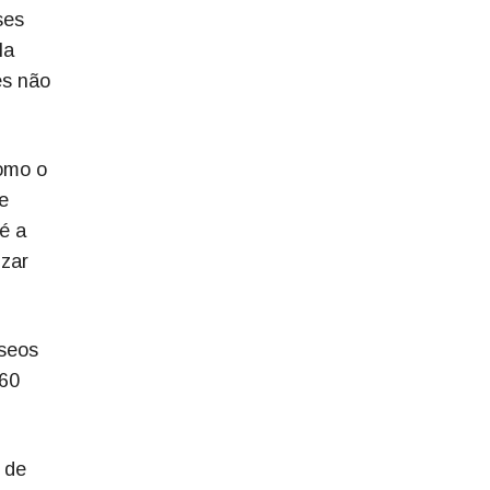
ses
la
es não
omo o
e
é a
izar
seos
860
 de