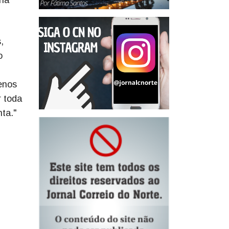
,
o
enos
r toda
nta."