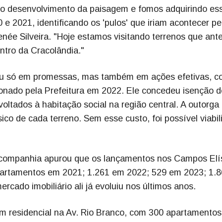
o desenvolvimento da paisagem e fomos adquirindo es
 e 2021, identificando os 'pulos' que iriam acontecer pe
Renée Silveira. "Hoje estamos visitando terrenos que ant
tro da Cracolândia."
ou só em promessas, mas também em ações efetivas, c
onado pela Prefeitura em 2022. Ele concedeu isenção d
ltados à habitação social na região central. A outorga 
sico de cada terreno. Sem esse custo, foi possível viabil
 companhia apurou que os lançamentos nos Campos Elí
partamentos em 2021; 1.261 em 2022; 529 em 2023; 1.
cado imobiliário ali já evoluiu nos últimos anos.
m residencial na Av. Rio Branco, com 300 apartamentos