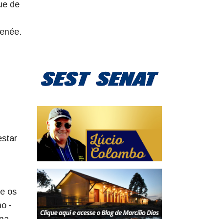
ue de
Renée.
estar
de os
o -
 na