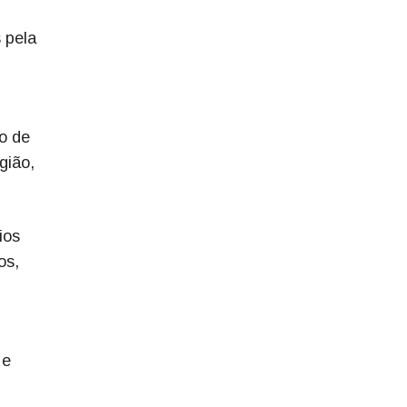
 pela
io de
gião,
ios
os,
 e