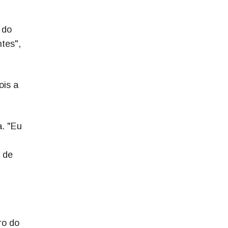
 do
tes",
ois a
a. "Eu
 de
ro do