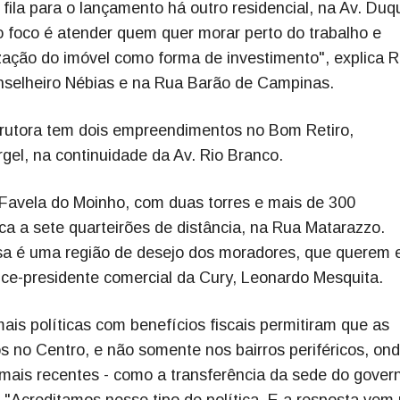
fila para o lançamento há outro residencial, na Av. Duq
 foco é atender quem quer morar perto do trabalho e
ação do imóvel como forma de investimento", explica 
onselheiro Nébias e na Rua Barão de Campinas.
strutora tem dois empreendimentos no Bom Retiro,
gel, na continuidade da Av. Rio Branco.
a Favela do Moinho, com duas torres e mais de 300
ca a sete quarteirões de distância, na Rua Matarazzo.
sa é uma região de desejo dos moradores, que querem 
vice-presidente comercial da Cury, Leonardo Mesquita.
ais políticas com benefícios fiscais permitiram que as
no Centro, e não somente nos bairros periféricos, on
s mais recentes - como a transferência da sede do govern
"Acreditamos nesse tipo de política. E a resposta vem