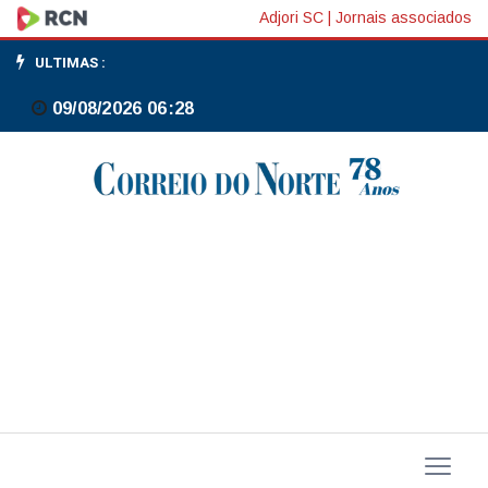
Polo
Adjori SC
|
Jornais associados
de
ULTIMAS :
Santa
09/08/2026 06:28
Catarina
é
referência
para
os
pequenos
negócios