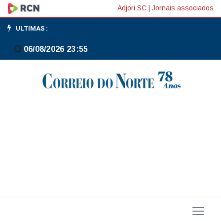
Bolsas
Adjori SC
|
Jornais associados
da
ULTIMAS :
Europa
06/08/2026 23:55
operam
em
alta
modesta,
com
apetite
limitado