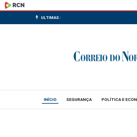
Nvidia
amplia
ULTIMAS :
parceria
com
Hyundai
para
tecnologia
de
INÍCIO
SEGURANÇA
POLÍTICA E ECO
direção
autônoma