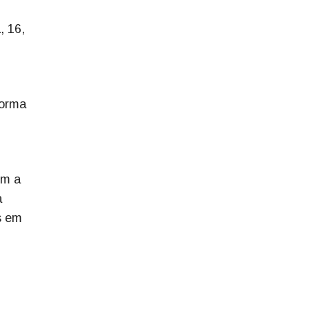
, 16,
forma
om a
a
s em