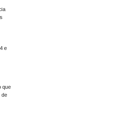
cia
s
4 e
o que
o de