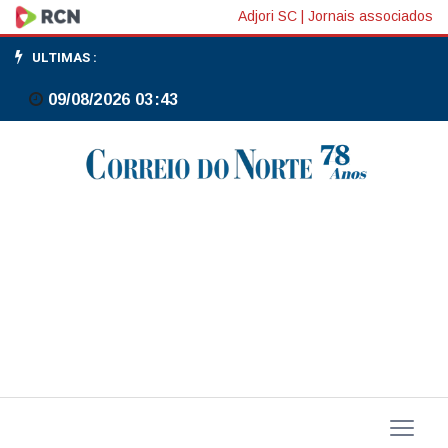
Fed
Adjori SC
|
Jornais associados
devia
ULTIMAS :
realizar
09/08/2026 03:43
uma
reunião
extraordinária
para
reduzir
juros
agora