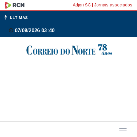
Maior
Adjori SC
|
Jornais associados
parte
ULTIMAS :
das
07/08/2026 03:40
Bolsas
da
Europa
fecha
em
alta
com