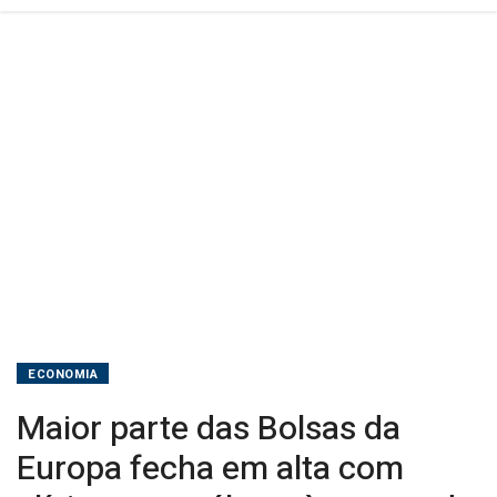
alívio
no
petróleo
e
à
espera
de
BCE
e
ECONOMIA
BoE
Maior parte das Bolsas da
Europa fecha em alta com