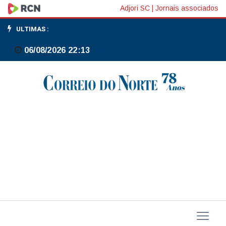
Alckmin
Adjori SC
|
Jornais associados
diz
ULTIMAS :
que
06/08/2026 22:13
expectativa
é
vigência
provisória
de
Mercosul-
UE