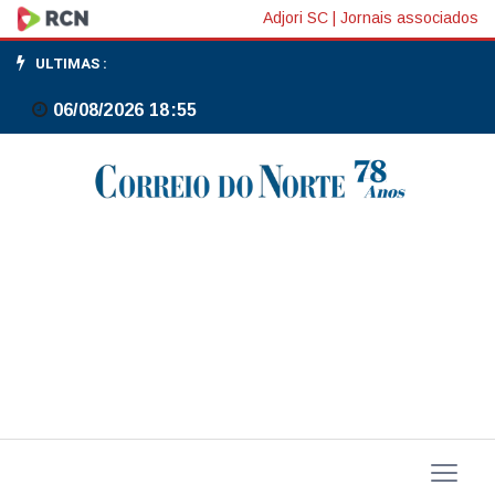
BNDES
Adjori SC
|
Jornais associados
defende
ULTIMAS :
novo
06/08/2026 18:55
Plano
Brasil
Soberano
para
ajudar
exportadoras