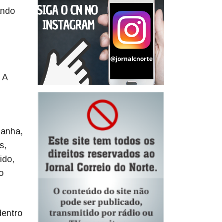
ando
 A
manha,
s,
ido,
o
dentro