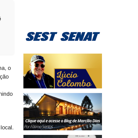
é
na, o
ação
nindo
local.