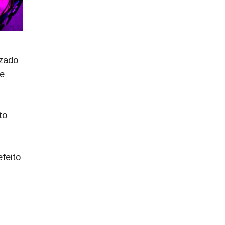
izado
ue
to
feito