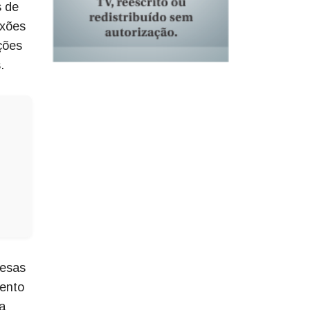
s de
exões
ções
.
resas
mento
a