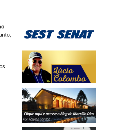
no
anto,
tos