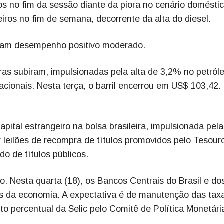
os no fim da sessão diante da piora no cenário doméstic
os no fim de semana, decorrente da alta do diesel.
veram desempenho positivo moderado.
ras subiram, impulsionadas pela alta de 3,2% no petról
acionais. Nesta terça, o barril encerrou em US$ 103,42.
pital estrangeiro na bolsa brasileira, impulsionada pela
 leilões de recompra de títulos promovidos pelo Tesour
do de títulos públicos.
. Nesta quarta (18), os Bancos Centrais do Brasil e do
os da economia. A expectativa é de manutenção das tax
to percentual da Selic pelo Comitê de Política Monetári