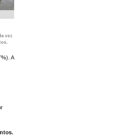
da vez
tos.
7%). A
or
ntos.