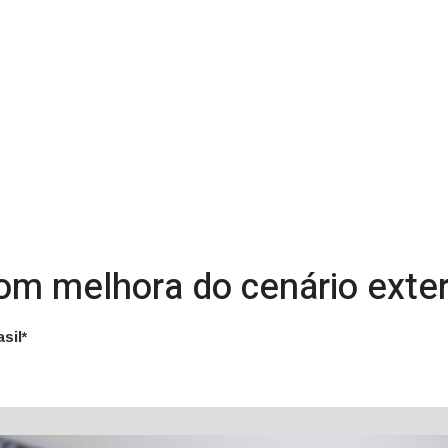
com melhora do cenário exte
sil*