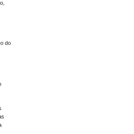
o,
eo do
o
s
as
a