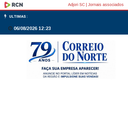
Sabatina
Adjori SC
|
Jornais associados
de
ULTIMAS :
Jorge
06/08/2026 12:23
Messias
para
vaga
no
STF
será
dia