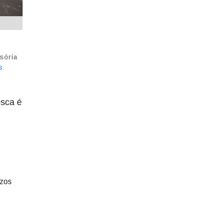
sória
s
esca é
azos