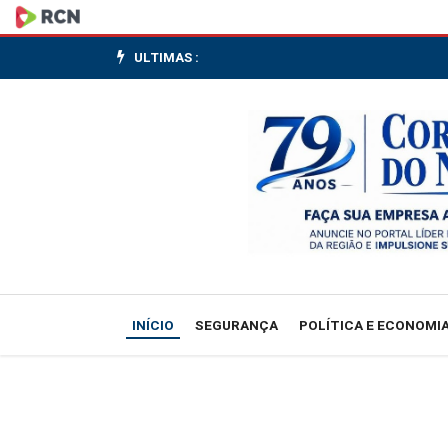
Câmara
derruba
ULTIMAS :
mudanças
do
Senado
na
MP
do
INÍCIO
SEGURANÇA
POLÍTICA E ECONOMI
Seguro-
Defeso