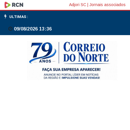
Fitch
Adjori SC
|
Jornais associados
revisa
ULTIMAS :
perspectiva
09/08/2026 13:36
para
Turquia
de
positiva
a
estável
por