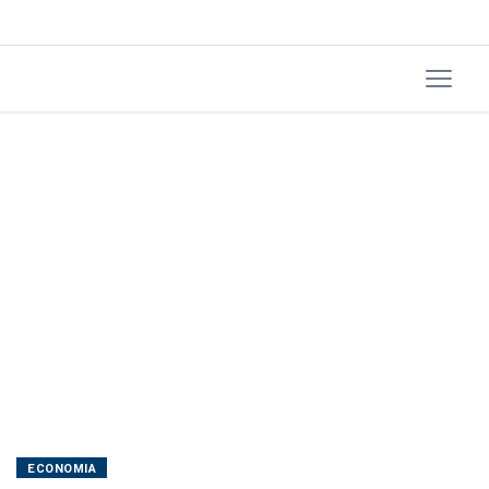
de
fiscalização
dos
mercados
ECONOMIA