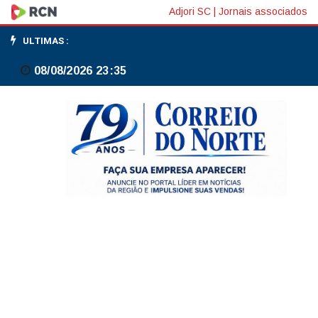
Dino
Adjori SC
|
Jornais associados
marca
ULTIMAS :
audiência
08/08/2026 23:35
com
Galípolo
e
Accioly
para
discutir
taxa