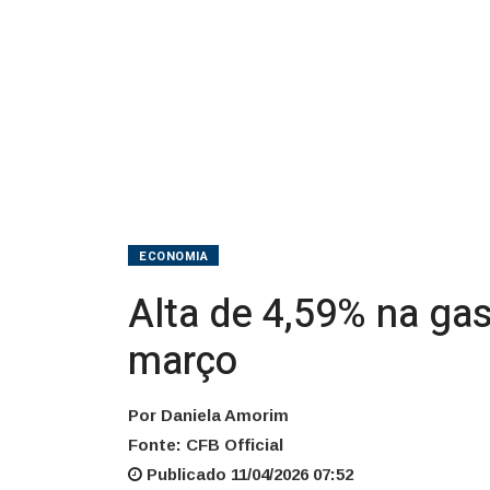
no
IPCA
de
março
ECONOMIA
Alta de 4,59% na gas
março
Por Daniela Amorim
Fonte: CFB Official
Publicado 11/04/2026 07:52