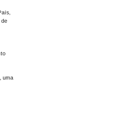
País,
 de
uto
o, uma