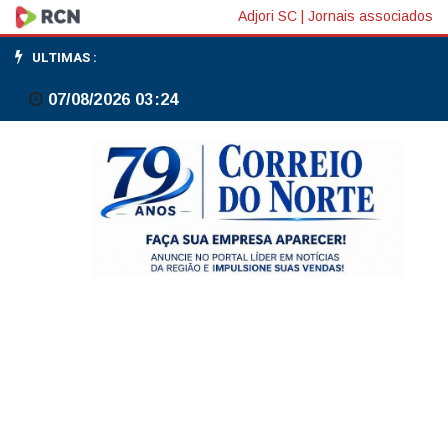
Fed
Adjori SC
|
Jornais associados
terá
ULTIMAS :
espaço
07/08/2026 03:24
par
reduzir
juros
após
reabertura
do
Estreito