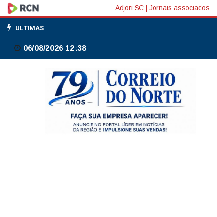
Bolsas
Adjori SC
|
Jornais associados
da
ULTIMAS :
Europa
06/08/2026 12:38
fecham
na
maioria
em
alta,
apesar
de