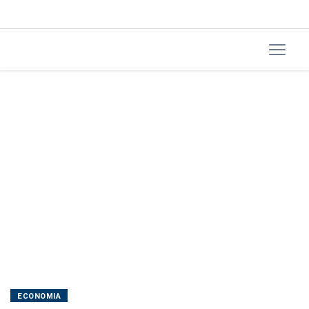
fevereiro,
maior
alta
desde
2005
ECONOMIA