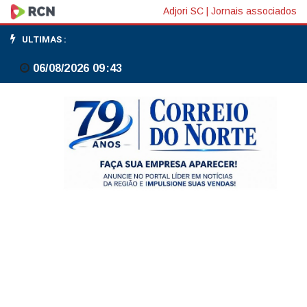
Preços
Adjori SC
|
Jornais associados
de
ULTIMAS :
energia
06/08/2026 09:43
nos
EUA
saltam
10,9%
em
março
ante