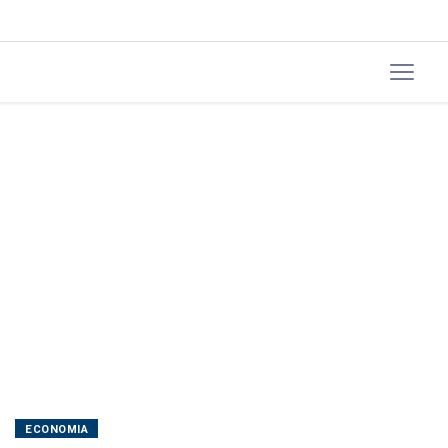
assinada,
mostra
pesquisa
da
CNI
ECONOMIA