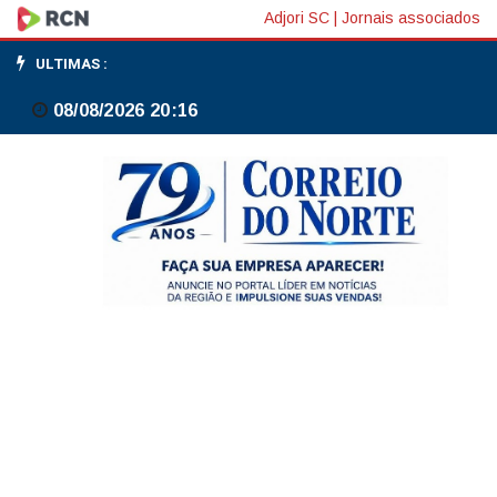
Mais
Adjori SC
|
Jornais associados
de
ULTIMAS :
um
08/08/2026 20:16
terço
dos
brasileiros
prefere
emprego
com
carteira