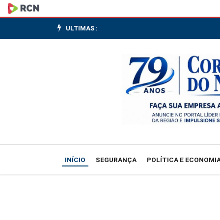
Bolsas
da
ULTIMAS :
Ásia
fecham
em
alta
após
ganhos
INÍCIO
SEGURANÇA
POLÍTICA E ECONOMI
em
NY,