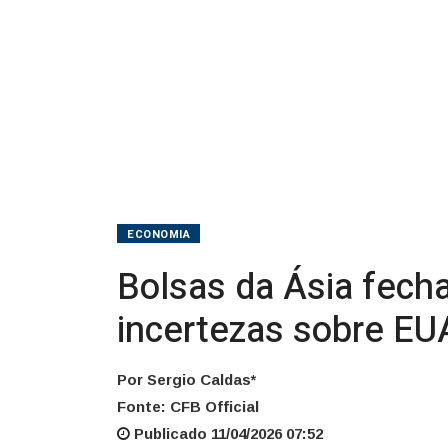
apesar
de
incertezas
sobre
EUA-
Irã
ECONOMIA
Bolsas da Ásia fech
incertezas sobre EUA
Por Sergio Caldas*
Fonte: CFB Official
Publicado 11/04/2026 07:52