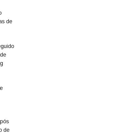
o
as de
eguido
 de
ng
te
após
o de