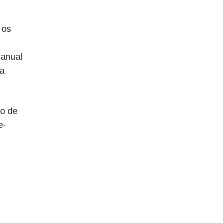
 os
 anual
ia
do de
e-