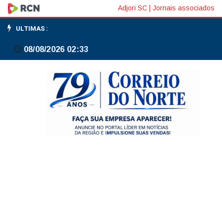
Para
Adjori SC
|
Jornais associados
FMI,
ULTIMAS :
Brasil
08/08/2026 02:33
e
Índia
não
precisam
de
empréstimos,
mas