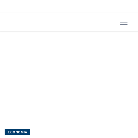
também
precisam
da
vigilância
ECONOMIA