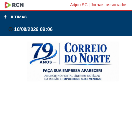
Durigan
Adjori SC
|
Jornais associados
diz
ULTIMAS :
a
10/08/2026 09:06
jornal
que
governo
estuda
autorizar
saque
de