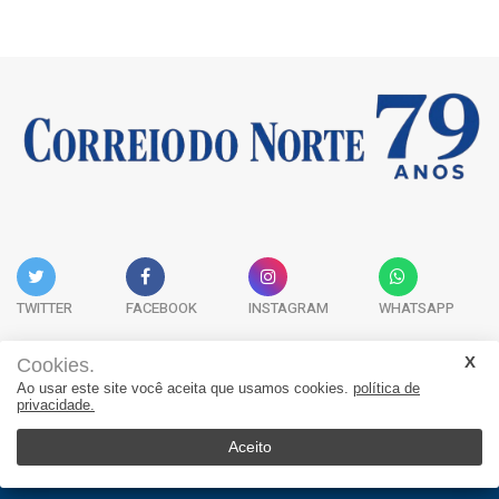
TWITTER
FACEBOOK
INSTAGRAM
WHATSAPP
Cookies.
Ao usar este site você aceita que usamos cookies.
política de
Acervo Digital
Fale Conosco
Quem Somos
privacidade.
JORNAL CORREIO DO NORTE - Whatsapp: 47 9 8865-7880
Aceito
© 2026, Jornal Correio do Norte. Todos os direitos reservados