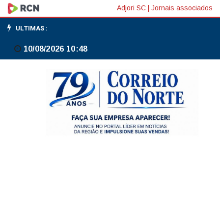
Audiência
Adjori SC
|
Jornais associados
pública
ULTIMAS :
discute
10/08/2026 10:48
organização
de
fios
e
cabos
em
Canoinhas