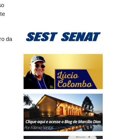
so
te
ro da