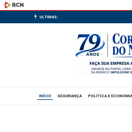
BB
concede
ULTIMAS :
crédito
para
participação
de
SP
no
INÍCIO
SEGURANÇA
POLÍTICA E ECONOMI
túnel
Santos-