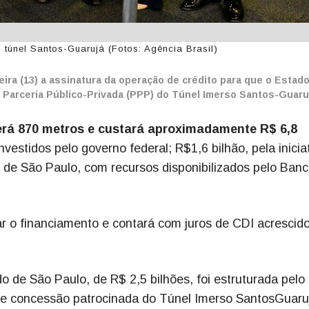
túnel Santos-Guarujá (Fotos: Agência Brasil)
ira (13) a assinatura da operação de crédito para que o Estad
a Parceria Público-Privada (PPP) do Túnel Imerso Santos-Guaru
 terá 870 metros e custará aproximadamente R$ 6,8
estidos pelo governo federal; R$1,6 bilhão, pela inicia
o de São Paulo, com recursos disponibilizados pelo Ban
ar o financiamento e contará com juros de CDI acrescid
 de São Paulo, de R$ 2,5 bilhões, foi estruturada pelo
 de concessão patrocinada do Túnel Imerso SantosGuaru