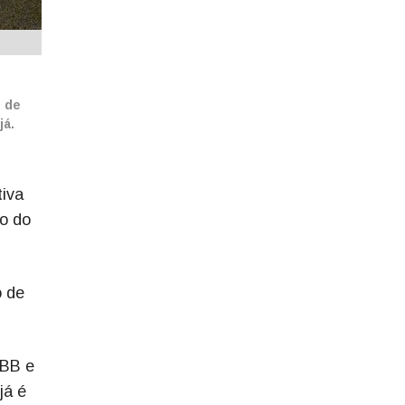
o de
já.
tiva
co do
o de
 BB e
já é