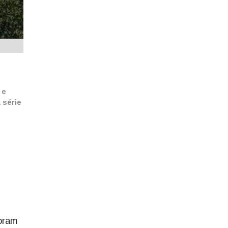
 e
 série
foram