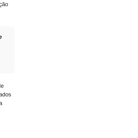
ação
e
de
tados
a