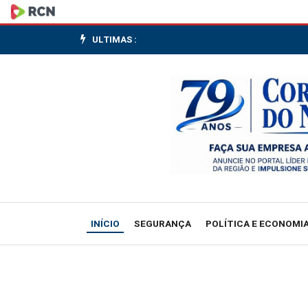
Serviços
avançam
ULTIMAS :
0,1%
em
fevereiro,
patamar
recorde
da
INÍCIO
SEGURANÇA
POLÍTICA E ECONOMI
série
histórica