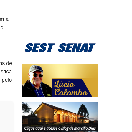
am a
po
os de
ística
 pelo