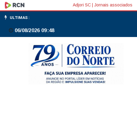
Relatório
Adjori SC
|
Jornais associados
final
ULTIMAS :
da
06/08/2026 09:48
CPI
do
Crime
Organizado
é
rejeitado