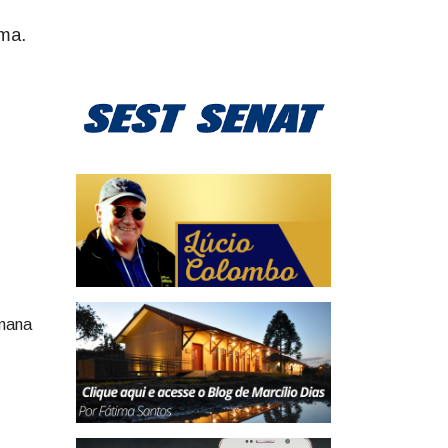
rma.
emana