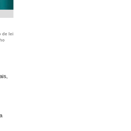
 de lei
lho
ais,
a