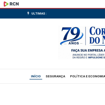
Lula
envia
ULTIMAS :
ao
Congresso
projeto
de
lei
pelo
INÍCIO
SEGURANÇA
POLÍTICA E ECONOMI
fim
da