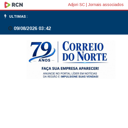
Garantia-
Adjori SC
|
Jornais associados
Safra:
ULTIMAS :
veja
09/08/2026 03:42
lista
dos
que
receberão
pagamento
em
abril