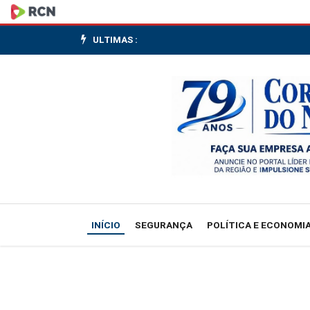
Caixa
e
ULTIMAS :
BB
liberam
abono
salarial
para
nascidos
INÍCIO
SEGURANÇA
POLÍTICA E ECONOMI
em
março