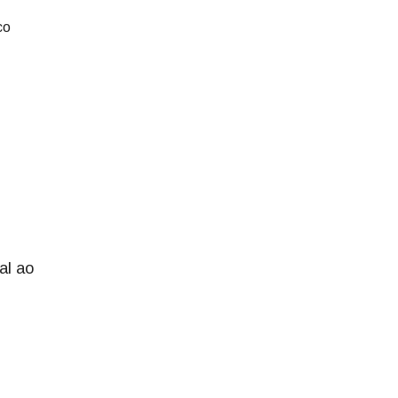
co
al ao